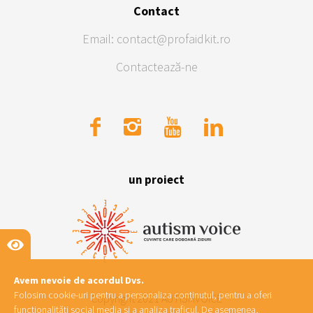
Contact
Email: contact@profaidkit.ro
Contactează-ne
un proiect
Avem nevoie de acordul Dvs.
Folosim cookie-uri pentru a personaliza conținutul, pentru a oferi
Copyright 2021 AUTISMVOICE
funcționalități social media si a analiza traficul. De asemenea,