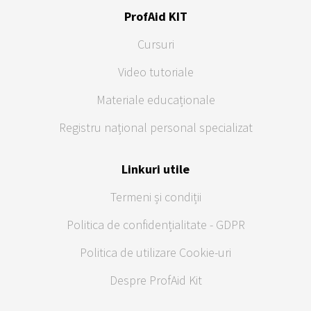
ProfAid KIT
Cursuri
Video tutoriale
Materiale educaționale
Registru național personal specializat
Linkuri utile
Termeni și condiții
Politica de confidențialitate - GDPR
Politica de utilizare Cookie-uri
Despre ProfAid Kit