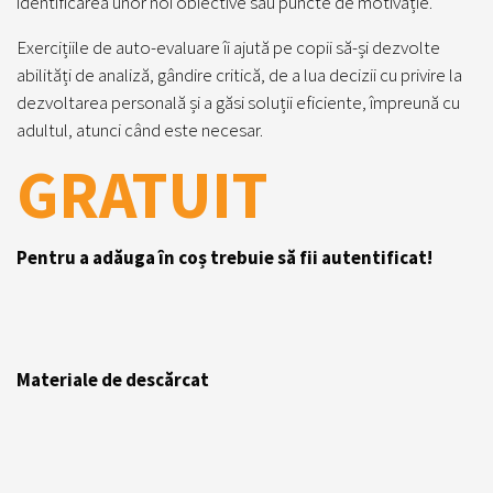
identificarea unor noi obiective sau puncte de motivație.
Exercițiile de auto-evaluare îi ajută pe copii să-și dezvolte
abilități de analiză, gândire critică, de a lua decizii cu privire la
dezvoltarea personală și a găsi soluții eficiente, împreună cu
adultul, atunci când este necesar.
GRATUIT
Pentru a adăuga în coș trebuie să fii autentificat!
Materiale de descărcat