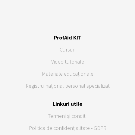
ProfAid KIT
Cursuri
Video tutoriale
Materiale educaționale
Registru național personal specializat
Linkuri utile
Termeni și condiții
Politica de confidențialitate - GDPR