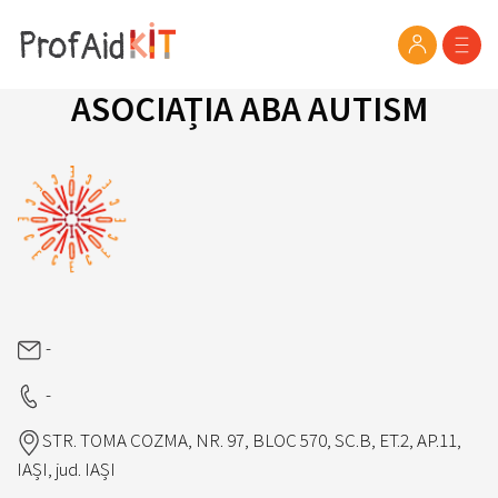
ASOCIAȚIA ABA AUTISM
-
-
STR. TOMA COZMA, NR. 97, BLOC 570, SC.B, ET.2, AP.11,
IAȘI, jud. IAȘI