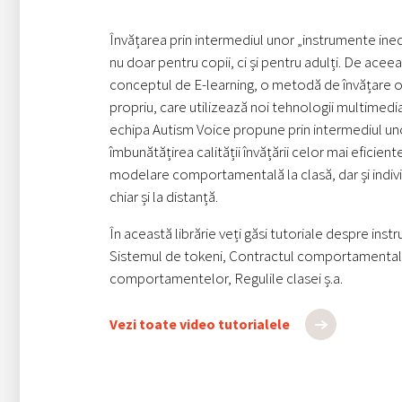
Învățarea prin intermediul unor „instrumente ined
nu doar pentru copii, ci și pentru adulți. De acee
conceptul de E-learning, o metodă de învățare on
propriu, care utilizează noi tehnologii multimedi
echipa Autism Voice propune prin intermediul uno
îmbunătățirea calității învățării celor mai eficie
modelare comportamentală la clasă, dar și indivi
chiar și la distanță.
În această librărie veți găsi tutoriale despre in
Sistemul de tokeni, Contractul comportamenta
comportamentelor, Regulile clasei ș.a.
Vezi toate video tutorialele