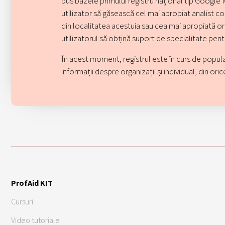
pus bazele primului registru național tip Google 
utilizator să găsească cel mai apropiat analist 
din localitatea acestuia sau cea mai apropiată o
utilizatorul să obțină suport de specialitate pent
În acest moment, registrul este în curs de popul
informații despre organizații și individual, din ori
ProfAid KIT
Cursuri
Video tutoriale