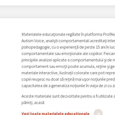
Materialele educaționale regăsite în platforma ProfAid 
Autism Voice, analiști comportamentali acreditați intern
psihopedagogie, cu o experiență de peste 15 ani în lucr
comportamentale sau emoționale ale copiilor. Fiecare
principiile analizei aplicate a comportamentului și de m
comportament sau emoții poate acumula, reține și gener
materiale interactive, ilustrații colorate care pot rep
copiii reușesc nu doar să rețină mai ușor noțiunile preda
capacitatea de a generaliza noțiunile în viața de zi cu zi
Aceste materiale sunt dezvoltate pentru a fi utilizate a
părinți, acasă.
Vezi toate materialele educaționale