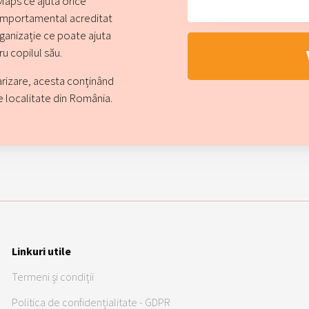
Maps ce ajută orice
comportamental acreditat
rganizație ce poate ajuta
ru copilul său.
arizare, acesta conținând
ce localitate din România.
Linkuri utile
Termeni și condiții
Politica de confidențialitate - GDPR