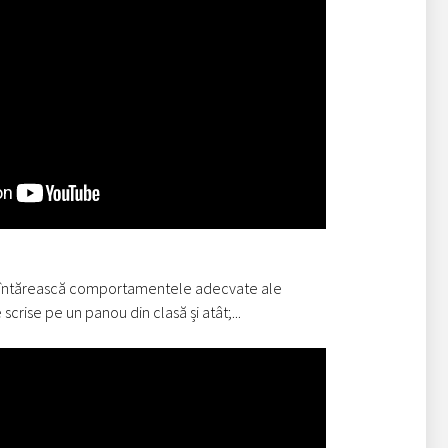
să întărească comportamentele adecvate ale
scrise pe un panou din clasă și atât;...