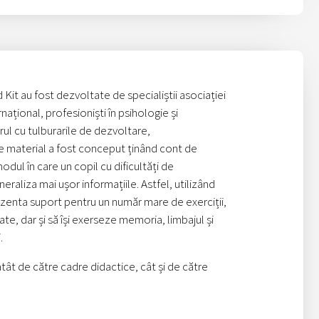
Kit au fost dezvoltate de specialiștii asociației
ațional, profesioniști în psihologie și
ul cu tulburarile de dezvoltare,
 material a fost conceput ținând cont de
odul în care un copil cu dificultăți de
aliza mai ușor informațiile. Astfel, utilizând
rezenta suport pentru un număr mare de exerciții,
te, dar și să își exerseze memoria, limbajul și
.
tât de către cadre didactice, cât și de către