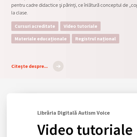
pentru cadre didactice și părinți, ce înlătură conceptul de „co
la clase.
Cursuri acreditate
Video tutoriale
Materiale educaționale
Registrul național
Citește despre...
Librăria Digitală Autism Voice
Video tutoriale