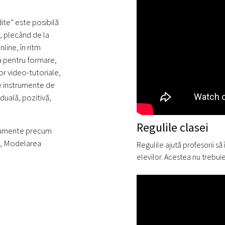
ite” este posibilă
a, plecând de la
line, în ritm
a pentru formare,
r video-tutoriale,
nte instrumente de
duală, pozitivă,
Regulile clasei
strumente precum
l, Modelarea
Regulile ajută profesorii 
elevilor. Acestea nu trebuie 