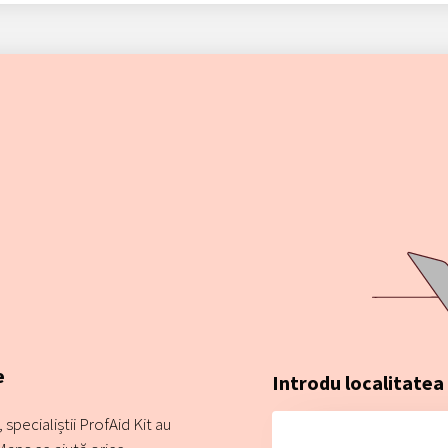
e
Introdu localitatea
specialiștii ProfAid Kit au