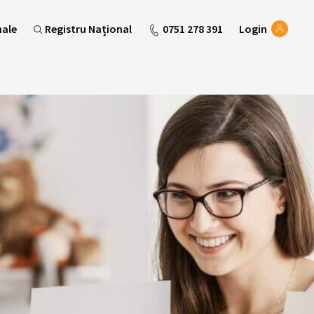
nale
Registru Național
0751 278 391
Login