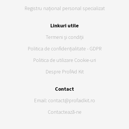
Registru național personal specializat
Linkuri utile
Termeni și condiții
Politica de confidențialitate - GDPR
Politica de utilizare Cookie-uri
Despre ProfAid Kit
Contact
Email: contact@profaidkit.ro
Contactează-ne