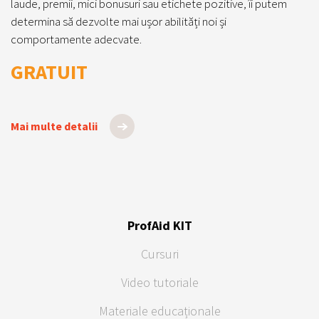
laude, premii, mici bonusuri sau etichete pozitive, îi putem
determina să dezvolte mai ușor abilități noi și
comportamente adecvate.
GRATUIT
Mai multe detalii
ProfAid KIT
Cursuri
Video tutoriale
Materiale educaționale