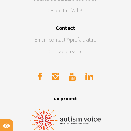
Despre ProfAid Kit
Contact
Email: contact@profaidkit.ro
Contactează-ne
un proiect